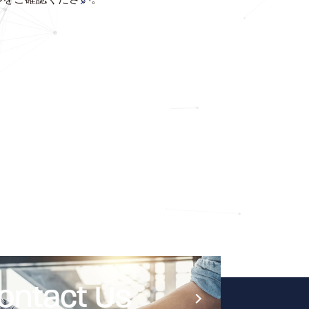
S
ontact Us