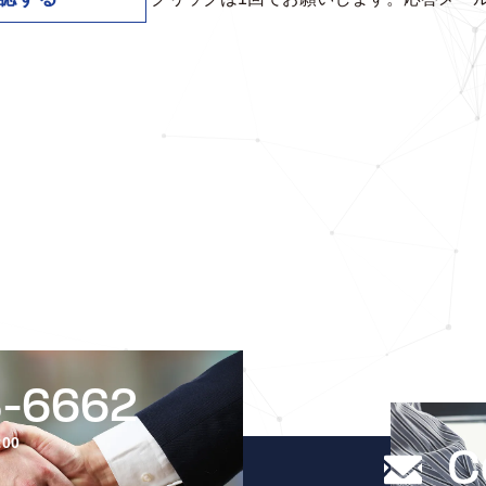
C
O
N
T
A
C
T
U
3-6662
:00
C