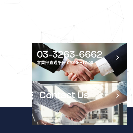
C
O
N
T
A
C
T
U
S
03-3263-6662
営業部直通
平日 09:00〜17:00
Contact Us