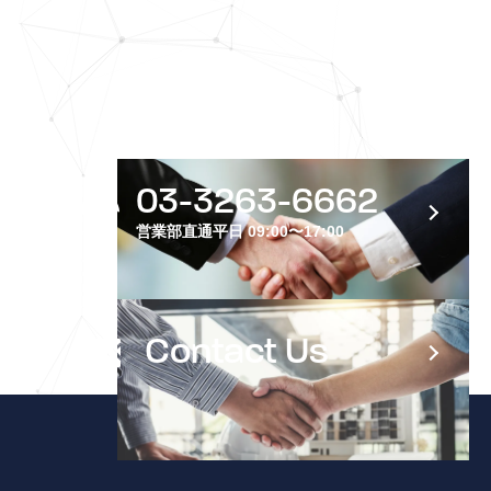
C
O
N
T
A
C
T
U
S
03-3263-6662
営業部直通
平日 09:00〜17:00
Contact Us