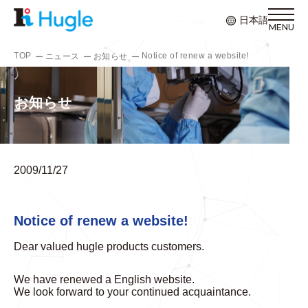
日本語
TOP
Notice of renew a website!
ニュース
お知らせ
お知らせ
2009/11/27
Notice of renew a website!
Dear valued hugle products customers.
We have renewed a English website.
We look forward to your continued acquaintance.